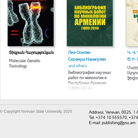
Տիգրան Հարությունյան
Лия Осипян
Կ. Վ.
Сирануш Нанагулян
Ծ. Ի.
Molecular Genetic
and others
Toxicology
Մարդո
Библиография научных
էկոլ
работ по микологии в
ֆիզի
Республике Армения
(1889-2014)
© Copyright Yerevan State University, 2025
Address: Yerevan, 0025, 1
Tel. +374 10 555570, +37
E-mail: publishing@ysu.am