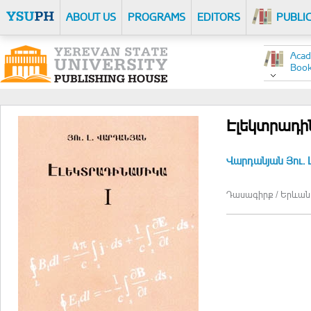
ABOUT US
PROGRAMS
EDITORS
PUBLI
Acad
Boo
Էլեկտրադ
Վարդանյան Յու. Լ
Դասագիրք / Երևան :