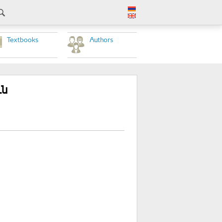
Textbooks
Authors
ւն