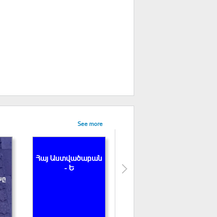
See more
Անուշավան եպս. Ժամկոչյան
Հայ Աստվածաբան
Աստվածաշունչը և
- Ե
հայ բանավոր
ավանդույթը