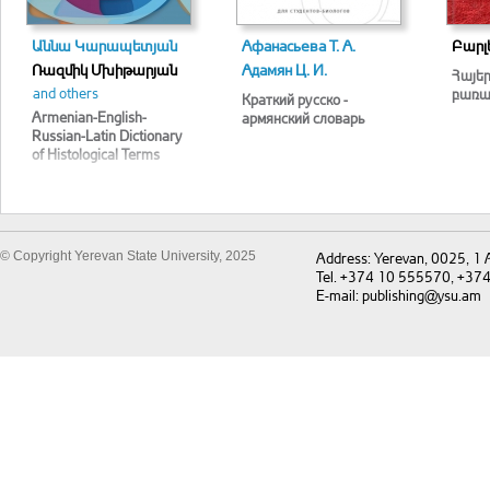
Աննա Կարապետյան
Афанасьева Т. А.
Բարլե
Ռազմիկ Մխիթարյան
Адамян Ц. И.
Հայե
and others
բառա
Краткий русско -
Armenian-English-
армянский словарь
Russian-Latin Dictionary
of Histological Terms
© Copyright Yerevan State University, 2025
Address: Yerevan, 0025, 1
Tel. +374 10 555570, +37
E-mail: publishing@ysu.am