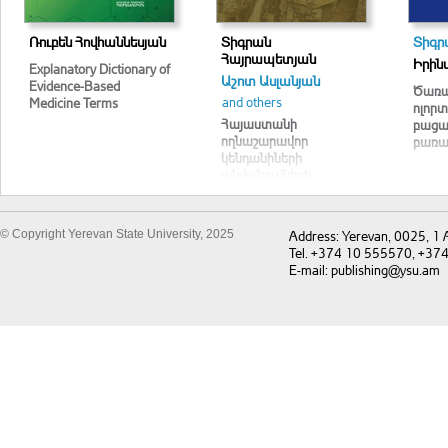
Ռուբեն Հովհաննեսյան
Տիգրան
Տիգր
Հայրապետյան
Իրին
Explanatory Dictionary of
Աշոտ Ասլանյան
Evidence-Based
Ծառա
and others
Medicine Terms
ոլոր
Հայաստանի
բաց
ողնաշարավոր
բառա
կենդանիների
անվանումների
լատիներեն – հայերեն –
ռուսերեն – անգլերեն
բառարան
© Copyright Yerevan State University, 2025
Address: Yerevan, 0025, 1
Tel. +374 10 555570, +37
E-mail: publishing@ysu.am