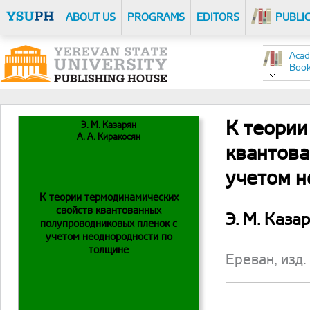
ABOUT US
PROGRAMS
EDITORS
PUBLI
Acad
Boo
К теории
Э. М. Казарян
А. А. Киракосян
квантова
учетом н
К теории термодинамических
свойств квантованных
Э. М. Казар
полупроводниковых пленок с
учетом неоднородности по
толщине
Ереван, изд.