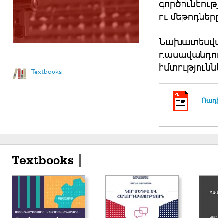
գործունեու
ու մեթոդներ
Նախատեսված
դասավանդող
հմտությունն
Textbooks
Ռադի
Textbooks |