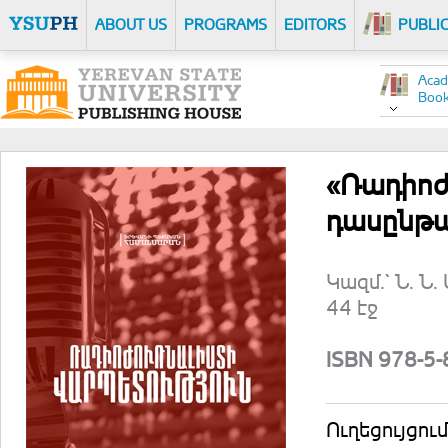
ABOUT US
PROGRAMS
EDITORS
PUBLI
Acad
Boo
«Ռադիոժ
դասընթա
Կազմ.` Ն. Ն
44 էջ
ISBN 978-5
Ուղեցույցու