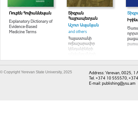
Ռուբեն Հովհաննեսյան
Տիգրան
Տիգր
Հայրապետյան
Իրին
Explanatory Dictionary of
Աշոտ Ասլանյան
Evidence-Based
Ծառա
and others
Medicine Terms
ոլոր
Հայաստանի
բաց
ողնաշարավոր
բառա
կենդանիների
անվանումների
լատիներեն – հայերեն –
ռուսերեն – անգլերեն
բառարան
© Copyright Yerevan State University, 2025
Address: Yerevan, 0025, 1
Tel. +374 10 555570, +37
E-mail: publishing@ysu.am