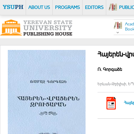
ABOUT US
PROGRAMS
EDITORS
PUBLI
Acad
Boo
Հայերեն-վ
Ռ. Գորգաձե
Երևան-Թբիլիսի, ԵՊՀ
Հայե