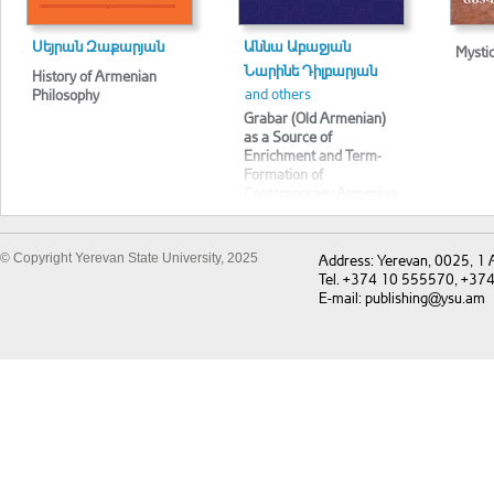
Սեյրան Զաքարյան
Աննա Աբաջյան
Mysti
Նարինե Դիլբարյան
History of Armenian
and others
Philosophy
Grabar (Old Armenian)
as a Source of
Enrichment and Term-
Formation of
Contemporary Armenian
Vocabulary
© Copyright Yerevan State University, 2025
Address: Yerevan, 0025, 1
Tel. +374 10 555570, +37
E-mail: publishing@ysu.am