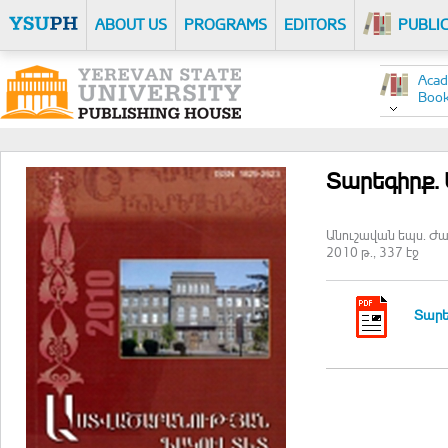
ABOUT US
PROGRAMS
EDITORS
PUBLI
Acad
Boo
Տարեգիրք. 
Անուշավան եպս. Ժամ
2010 թ., 337 էջ
Տարեգ