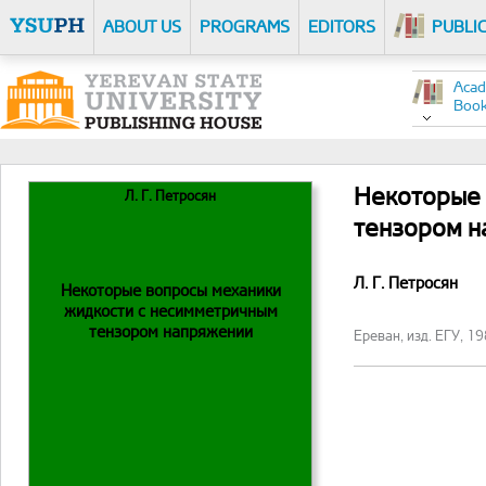
ABOUT US
PROGRAMS
EDITORS
PUBLI
Acad
Boo
Некоторые 
Л. Г. Петросян
тензором 
Л. Г. Петросян
Некоторые вопросы механики
жидкости с несимметричным
тензором напряжении
Ереван, изд. ЕГУ, 19