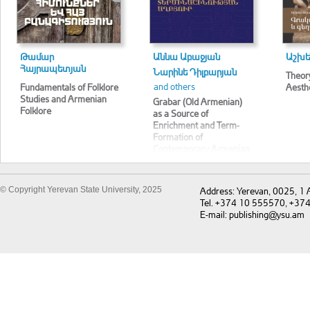
Թամար
Աննա Աբաջյան
Աշխե
Հայրապետյան
Նարինե Դիլբարյան
Theory
and others
Fundamentals of Folklore
Aesth
Studies and Armenian
Grabar (Old Armenian)
Folklore
as a Source of
Enrichment and Term-
Formation of
Contemporary Armenian
Vocabulary
© Copyright Yerevan State University, 2025
Address: Yerevan, 0025, 1
Tel. +374 10 555570, +37
E-mail: publishing@ysu.am