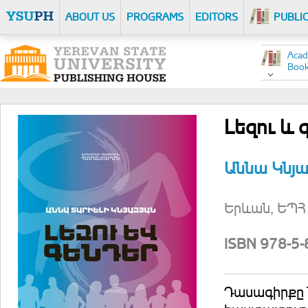
ABOUT US
PROGRAMS
EDITORS
PUBLI
Acad
Boo
Լեզու և 
Աննա Կնյ
Երևան, ԵՊՀ 
ISBN 978-5
Դասագիրքը 