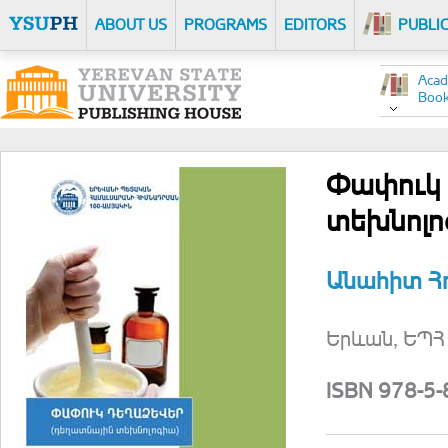
ABOUT US
PROGRAMS
EDITORS
PUBLI
Acad
Boo
Փափուկ 
տեխնոլո
Անահիտ Հո
Երևան, ԵՊՀ 
ISBN 978-5