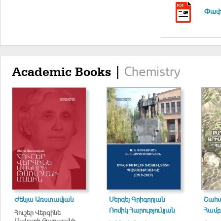
Փափո
Chemistry
Academic Books |
Ժենյա Առստամյան
Սերգեյ Գրիգորյան
Շահա
Ռոմիկ Հարությունյան
Համբ
Հուշեր Վերգինե
Մակարի Թառայանի