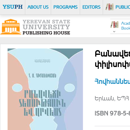
ABOUT US
PROGRAMS
EDITORS
PUBLI
Acad
Boo
Բանավեճ
փիլիսոփ
Հովհաննես
Երևան, ԵՊՀ 
ISBN 978-5