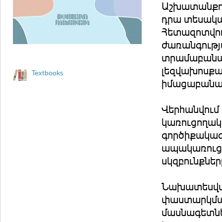
Աշխատանքում
դրա տեսակա
Հետազոտվու
ժառանգությ
տրամաբանա
լեզվախոսքա
Textbooks
իմացաբանակ
Վերհանվում 
կառուցողակ
գործիքակազ
ապակառուցո
սկզբունքներ
Նախատեսված
փաստարկման
մասնագետնե