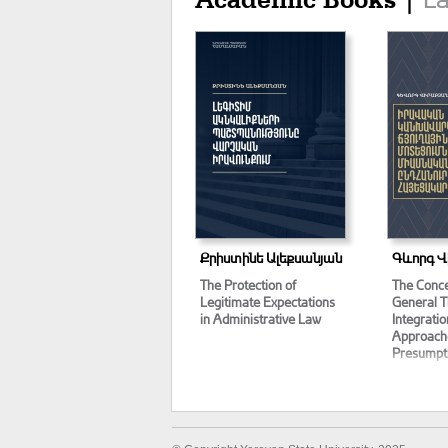
Academic Books |
Քրիստինե Ալեքսանյան
Գևորգ Վ
The Protection of
The Conce
Legitimate Expectations
General T
in Administrative Law
Integrati
Approache
Presumpt