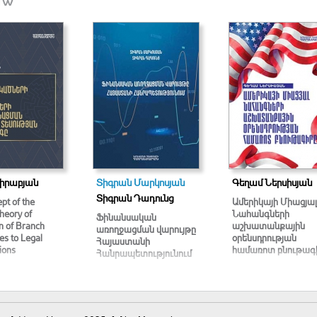
իրաբյան
Տիգրան Մարկոսյան
Գեղամ Ներսիսյան
Տիգրան Դադունց
pt of the
Ամերիկայի Միացյալ
heory of
Նահանգների
Ֆինանսական
on of Branch
աշխատանքային
առողջացման վարույթը
s to Legal
օրենսդրության
Հայաստանի
ions
համառոտ բնութագ
Հանրապետությունում