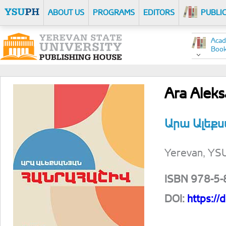
ABOUT US
PROGRAMS
EDITORS
PUBLI
Acad
Boo
Ara Aleksa
Արա Ալեքս
Yerevan, YSU
ISBN 978-5
DOI:
https:/