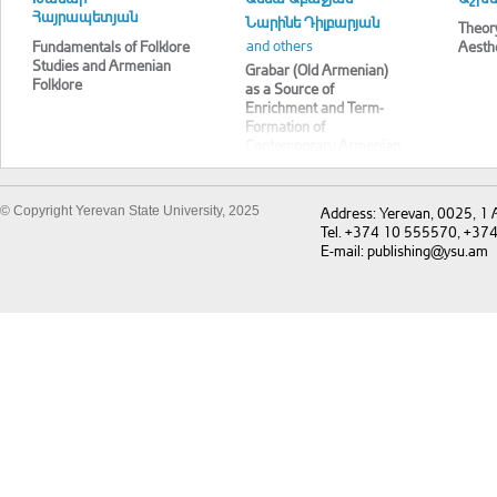
Հայրապետյան
Նարինե Դիլբարյան
Theory
and others
Fundamentals of Folklore
Aesth
Studies and Armenian
Grabar (Old Armenian)
Folklore
as a Source of
Enrichment and Term-
Formation of
Contemporary Armenian
Vocabulary
© Copyright Yerevan State University, 2025
Address: Yerevan, 0025, 1
Tel. +374 10 555570, +37
E-mail: publishing@ysu.am