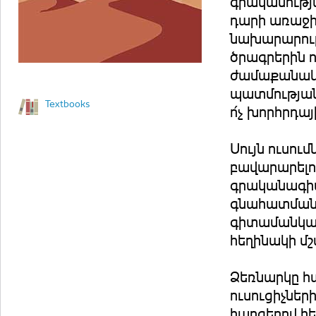
գրականությա
դարի առաջի
նախարարութ
ծրագրերին 
ժամաքանակ
պատմության
Textbooks
ո՛չ խորհրդայ
Սույն ուսու
բավարարելու
գրականագիտ
գնահատման 
գիտամանկավ
հեղինակի մ
Ձեռնարկը հա
ուսուցիչներ
հարցերով հե