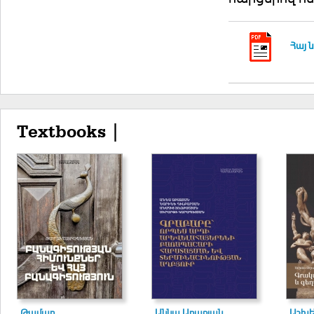
Հայ 
Textbooks |
Թամար
Աննա Աբաջյան
Աշխե