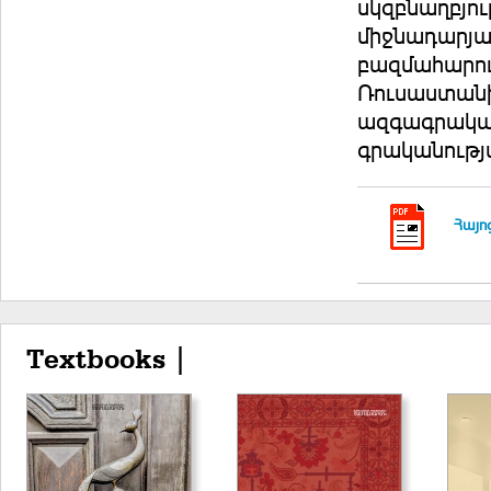
սկզբնաղբյու
միջնադարյա
բազմահարուս
Ռուսաստանի
ազգագրական
գրականությ
Հայո
Textbooks |