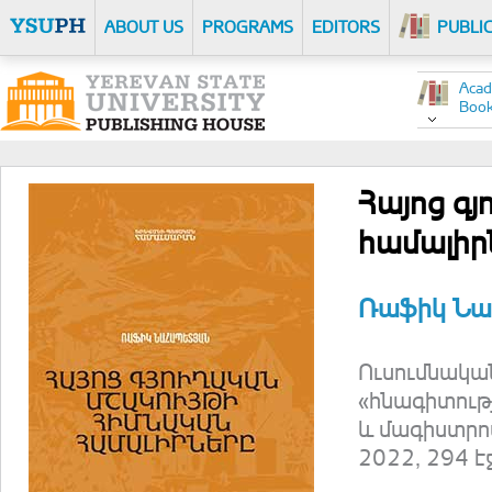
ABOUT US
PROGRAMS
EDITORS
PUBLI
Acad
Boo
Հայոց գ
համալիր
Ռաֆիկ Ն
Ուսումնակա
«հնագիտութ
և մագիստրո
2022, 294 է