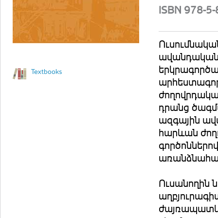
ISBN 978-5
Ուսումնական
ավանդական 
երկրագործ
Textbooks
արհեստագոր
ժողովրդակա
դրանց ծագմ
ազգային ավ
հարևան ժողո
գործոններո
առանձնահատ
Ուսանողին ն
աղբյուրագի
ժայռապատկե