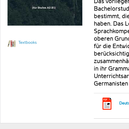
Das vorliege
Bachelorstud
bestimmt, di
haben. Das L
Sprachkompet
oberen Grunds
Textbooks
für die Entw
berücksichti
zusammenhäng
in ihr Gramm
Unterrichtsa
Germanisten 
Deuts