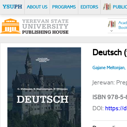
ABOUT US
PROGRAMS
EDITORS
PUBLI
Acad
Boo
Deutsch (
Gajane Meltonjan,
Jerewan: Prep
ISBN 978-5
DOI:
https:/