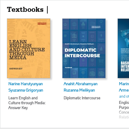
Textbooks |
Narine Harutyunyan
Anahit Abrahamyan
Marin
Syuzanna Grigoryan
Ruzanna Melikyan
Armen
and o
Learn English and
Diplomatic Intercourse
Englis
Culture through Media:
Purpo
Answer Key
Concep
Relat