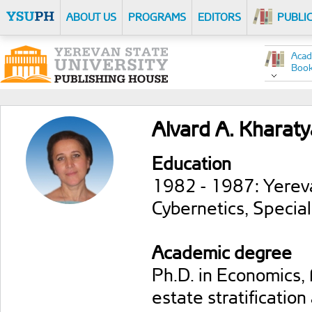
ABOUT US
PROGRAMS
EDITORS
PUBLI
Acad
Boo
Alvard A. Kharat
Education
1982 - 1987: Yereva
Cybernetics, Specia
Academic degree
Ph.D. in Economics, 
estate stratification