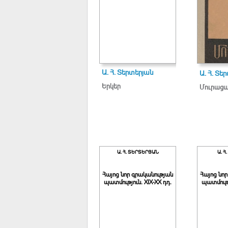
Ա. Հ. Տերտերյան
Ա. Հ. Տե
Երկեր
Մուրաց
Ա. Հ. ՏԵՐՏԵՐՅԱՆ
Ա. Հ
Հայոց նոր գրականության
Հայոց նո
պատմություն. XIX-XX դդ.
պատմությ