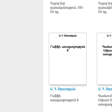
Հայոց նոր
Հայոց նո
գարականություն. XIX-
գարակննո
XX դդ.
XX դդ.
Ա. Հ. Տերտերյան
Ա. Հ
Րաֆֆի. առաջադրություն
Գամառ
6
Սմբա
առաջա
Ա. Հ. Տերտերյան
Ա. Հ. Տե
Րաֆֆի.
Գամառ 
առաջադրություն 6
Սմբատ Շ
առաջադր