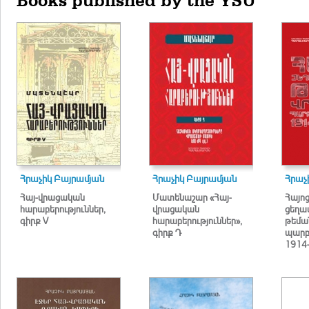
Books published by the YSU
Հրաչիկ Բայրամյան
Հրաչիկ Բայրամյան
Հրաչ
Հայ-վրացական
Մատենաշար «Հայ-
Հայո
հարաբերություններ,
վրացական
ցեղա
գիրք V
հարաբերություններ»,
թեմա
գիրք Դ
պարբ
1914