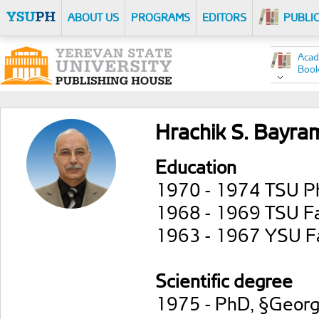
ABOUT US
PROGRAMS
EDITORS
PUBLI
Acad
Boo
Hrachik S. Bayra
Education
1970 - 1974 TSU P
1968 - 1969 TSU Fac
1963 - 1967 YSU Fa
Scientific degree
1975 - PhD, §Georgi