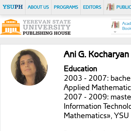
ABOUT US
PROGRAMS
EDITORS
PUBLI
Acad
Boo
Ani G. Kocharyan
Education
2003 - 2007: bachel
Applied Mathematic
2007 - 2009: maste
Information Technolo
Mathematics», YSU