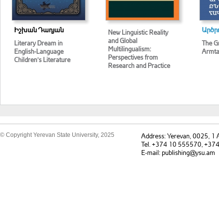
Իշխան Դադյան
Արծր
New Linguistic Reality
and Global
Literary Dream in
The G
Multilingualism:
English-Language
Armta
Perspectives from
Children’s Literature
Research and Practice
© Copyright Yerevan State University, 2025
Address: Yerevan, 0025, 1
Tel. +374 10 555570, +37
E-mail: publishing@ysu.am