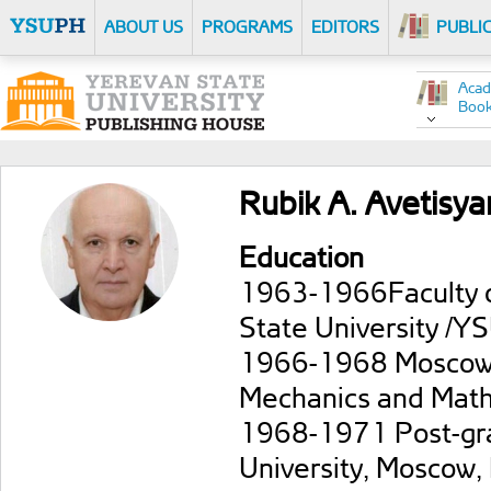
ABOUT US
PROGRAMS
EDITORS
PUBLI
Acad
Boo
Rubik A. Avetisya
Education
1963-1966Faculty o
State University /YS
1966-1968 Moscow, 
Mechanics and Mat
1968-1971 Post-gra
University, Moscow,