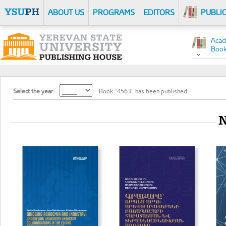
ABOUT US
PROGRAMS
EDITORS
PUBLI
Acad
Boo
Select the year
Book “4563” has been published