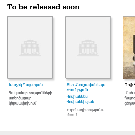
To be released soon
Խաչիկ Գալստյան
Տեր Անուշավան եպս
Ռոլֆ 
Ժամկոչյան
Հակամարտությունների
Մահ 
Հովհաննես
ստեղծարար
Հայո
Հովհաննիսյան
կերպափոխում
ցեղա
«Կրոնագիտություն».
մաս 1