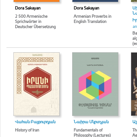
Dora Sakayan
Dora Sakayan
Ս
Ն
2 500 Armenische
Armenian Proverbs in
Ի
Sprichwörter in
English Translation
an
Deutscher Übersetzung
Ba
al
(e
Վահան Բայբուրդյան
Նաիրա Մկրտչյան
Ա
History of Iran
Fundamentals of
Th
Philosophy (Lectures)
Ae