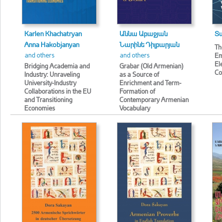
Karlen Khachatryan
Աննա Աբաջյան
Տ
Anna Hakobjanyan
Նարինե Դիլբարյան
Th
and others
and others
Em
El
Bridging Academia and
Grabar (Old Armenian)
Co
Industry: Unraveling
as a Source of
University-Industry
Enrichment and Term-
Collaborations in the EU
Formation of
and Transitioning
Contemporary Armenian
Economies
Vocabulary