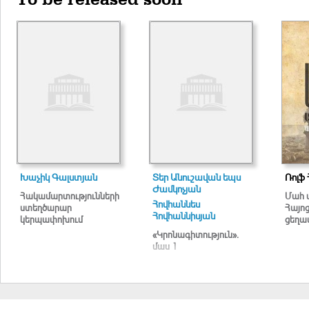
Խաչիկ Գալստյան
Տեր Անուշավան եպս
Ռոլֆ 
Ժամկոչյան
Հակամարտությունների
Մահ 
Հովհաննես
ստեղծարար
Հայո
Հովհաննիսյան
կերպափոխում
ցեղա
«Կրոնագիտություն».
մաս 1