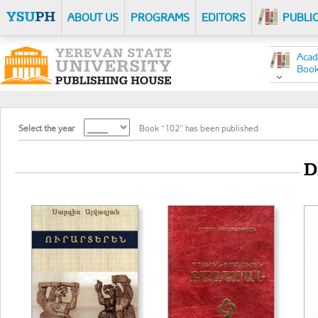
ABOUT US
PROGRAMS
EDITORS
PUBLI
Acad
Boo
Select the year
Book “102” has been published
D