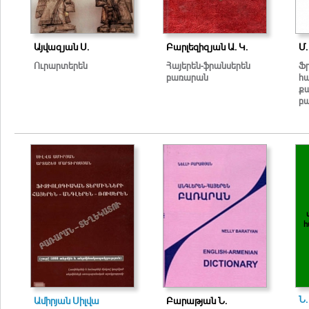
Այվազյան Ս.
Բարլեզիզյան Ա. Կ.
Մ
Ուրարտերեն
Հայերեն-ֆրանսերեն
Ֆր
բառարան
հ
ք
բ
հ
Ն.
Ամիրյան Սիլվա
Բարաթյան Ն.