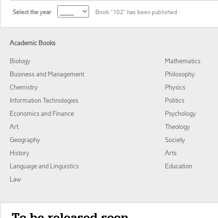
Select the year
Book “102” has been published
Academic Books
Biology
Mathematics
Business and Management
Philosophy
Chemistry
Physics
Information Technologies
Politics
Economics and Finance
Psychology
Art
Theology
Geography
Society
History
Arts
Language and Linguistics
Education
Law
To be released soon