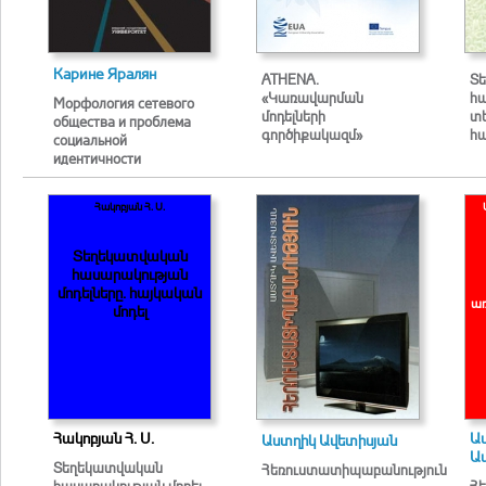
Карине Яралян
ATHENA.
Տ
«Կառավարման
հ
Морфология сетевого
մոդելների
տե
общества и проблема
գործիքակազմ»
հա
социальной
идентичности
Հակոբյան Հ. Ս.
Տեղեկատվական
հասարակության
մոդել­ները. հայկական
առ
մոդել
Հակոբյան Հ. Ս.
Ա
Աստղիկ Ավետիսյան
Ա
Տեղեկատվական
Հեռուստատիպաբանություն
հասարակության մոդել­
Հ