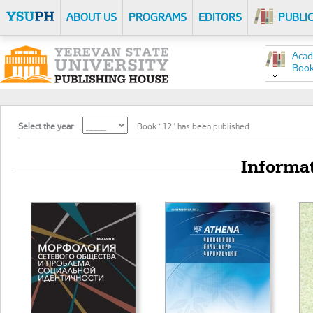
ABOUT US
PROGRAMS
EDITORS
PUBLI
Acad
Boo
Select the year
Book “12” has been published
Informa