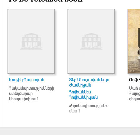
Խաչիկ Գալստյան
Տեր Անուշավան եպս
Ռոլֆ 
Ժամկոչյան
Հակամարտությունների
Մահ 
Հովհաննես
ստեղծարար
Հայո
Հովհաննիսյան
կերպափոխում
ցեղա
«Կրոնագիտություն».
մաս 1