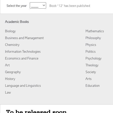
Select the year
Book “12” has been published
Academic Books
Biology
Mathematics
Business and Management
Philosophy
Chemistry
Physics
Information Technologies
Politics
Economics and Finance
Psychology
Art
Theology
Geography
Society
History
Arts
Language and Linguistics
Education
Law
To be released soon