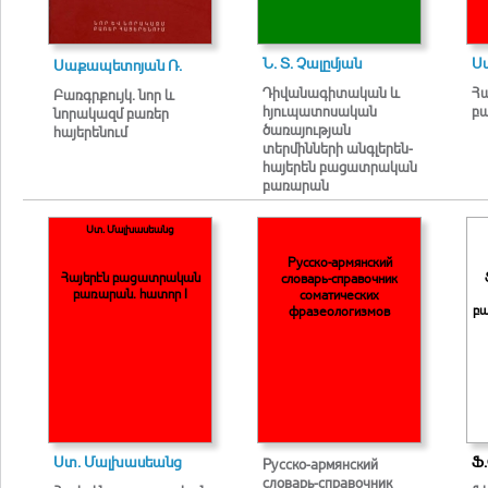
Ն. Տ. Չալըմյան
Ս
Սաքապետոյան Ռ.
Դիվանագիտական և
Հ
Բառգրքույկ. նոր և
հյուպատոսական
բա
նորակազմ բառեր
ծառայության
հայերենում
տերմինների անգլերեն-
հայերեն բացատրական
բառարան
Ստ. Մալխասեանց
Русско-армянский
Հայերէն բացատրական
словарь-справочник
բառարան. հատոր I
соматических
բ
фразеологизмов
Ստ. Մալխասեանց
Ֆ
Русско-армянский
словарь-справочник