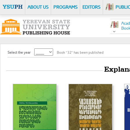
ABOUT US
PROGRAMS
EDITORS
PUBLI
Acad
Boo
Select the year
Book “32” has been published
Explan