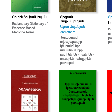
Ռուբեն Հովհաննեսյան
Տիգրան
Տ
Հայրապետյան
Ի
Explanatory Dictionary of
Աշոտ Ասլանյան
Evidence-Based
Ծա
and others
Medicine Terms
ո
Հայաստանի
բ
ողնաշարավոր
բ
կենդանիների
անվանումների
լատիներեն – հայերեն –
ռուսերեն – անգլերեն
բառարան
Ն. Տ. Չալըմյան
Դիվանագիտական և
հյուպատոսական
ծառայության
բ
տերմինների անգլերեն-
հայերեն բացատրական
բառարան