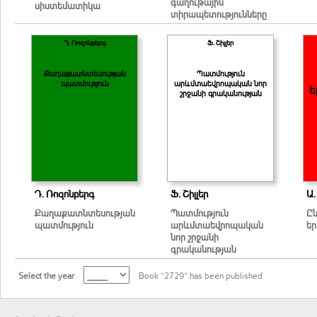
գաղութային
սիստեմատիկա
տիրապետությունները
Դ. Ռոզոնբերգ
Ֆ. Շիլլեր
Քաղաքատնտեսության
Պատմություն
պատմություն
արևմտաեվրոպական նոր
ե
շրջանի գրականության
Դ. Ռոզոնբերգ
Ֆ. Շիլլեր
Ա.
Քաղաքատնտեսության
Պատմություն
Ըն
պատմություն
արևմտաեվրոպական
եր
նոր շրջանի
գրականության
Select the year
Book “2729” has been published