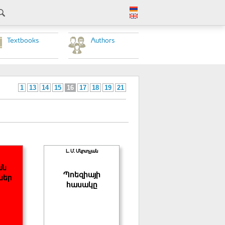
Textbooks
Authors
1
13
14
15
16
17
18
19
21
Լ. Մ. Մկրտչյան
ան
Պոեզիայի
ներ
հասակը