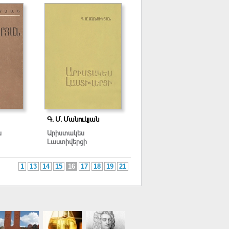
Գ. Մ. Մանուկյան
ն
Արիստակես
Լաստիվերցի
1
13
14
15
16
17
18
19
21