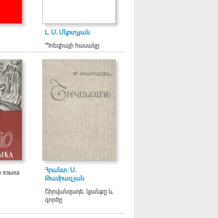
Լ. Մ. Մկրտչյան
Պոեզիայի հասակը
Հրանտ. Ս.
з языка
Թամրազյան
Շիրվանզադե. կյանքը և
գործը