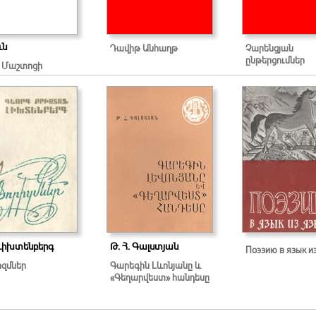
ւն
Դավիթ Անհաղթ
Չարենցյան
ընթերցումներ
 Մաշտոցի
 Լիխտենբերգ
Թ. Հ. Գալստյան
Поэзию в язык и
իզմներ
Գարեգին Լևոնյանը և
«Գեղարվեստ» հանդեսը