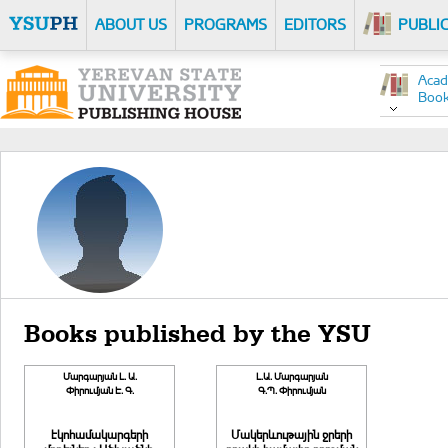
ABOUT US
PROGRAMS
EDITORS
PUBLI
Acad
Boo
Books published by the YSU
Մարգարյան Լ. Ա.
Լ.Ա. Մարգարյան
Փիրումյան Է. Գ.
Գ.Պ. Փիրումյան
էկոհամակարգերի
Մակերևութային ջրերի