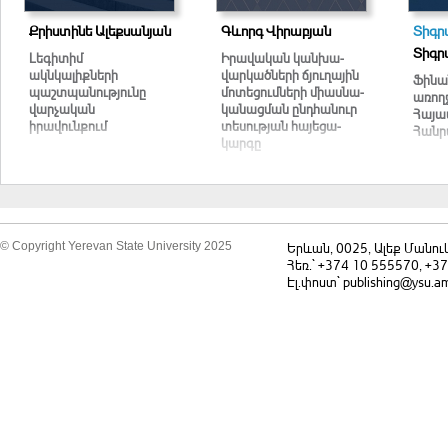
Քրիստինե Ալեքսանյան
Գևորգ Վիրաբյան
Տիգր
Տիգր
Լեգիտիմ
Ի­րա­վա­կան կան­խա­
ակնկալիքների
վար­կած­նե­րի ճյու­ղա­յին
Ֆինա
պաշտպանությունը
մո­տե­ցում­նե­րի միաս­­­­­նա­
առող
վարչական
կա­նաց­ման ընդ­հա­նուր
Հայա
իրավունքում
տե­սութ­յան հա­յե­ցա­
Հանր
կար­գը
© Copyright Yerevan State University 2025
Երևան, 0025, Ալեք Մանու
Հեռ.` +374 10 555570, +3
Էլ.փոստ` publishing@ysu.a