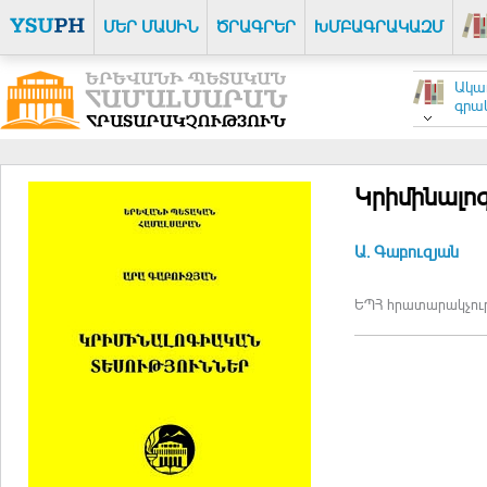
ՄԵՐ ՄԱՍԻՆ
ԾՐԱԳՐԵՐ
ԽՄԲԱԳՐԱԿԱԶՄ
Ակա
գրակ
Կրիմինալո
Ա. Գաբուզյան
ԵՊՀ հրատարակչությո