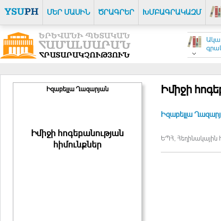
ՄԵՐ ՄԱՍԻՆ
ԾՐԱԳՐԵՐ
ԽՄԲԱԳՐԱԿԱԶՄ
Ակա
գրակ
Իմիջի հոգե
Իզաբելլա Ղազարյան
Իզաբելլա Ղազար
Իմիջի հոգեբանության
ԵՊՀ, Հեղինակային հ
հիմունքներ