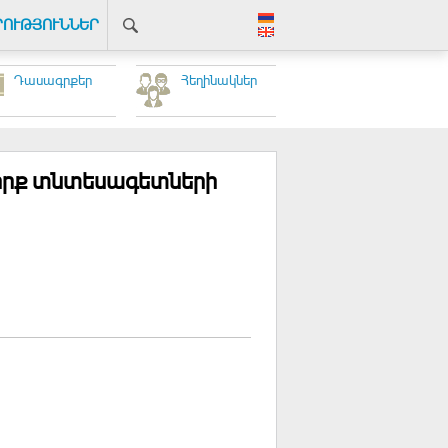
ՐՈՒԹՅՈՒՆՆԵՐ
Դասագրքեր
Հեղինակներ
րք տնտեսագետների