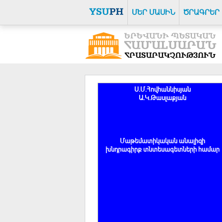
ՄԵՐ ՄԱՍԻՆ
ԾՐԱԳՐԵՐ
Ս.Մ.Հովհաննիսյան
Ա.Կ.Թասլաքյան
Մաթեմատիկական անալիզի
խնդրագիրք տնտեսագետների համար