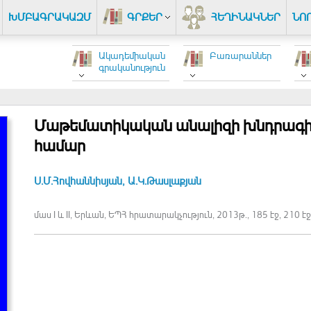
ԽՄԲԱԳՐԱԿԱԶՄ
ԳՐՔԵՐ
ՀԵՂԻՆԱԿՆԵՐ
ՆՈ
Ակադեմիական
Բառարաններ
գրականություն
Մաթեմատիկական անալիզի խնդրագի
համար
Ս.Մ.Հովհաննիսյան,
Ա.Կ.Թասլաքյան
մաս I և II, Երևան, ԵՊՀ հրատարակչություն, 2013թ., 185 էջ, 210 էջ