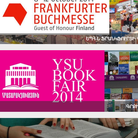
ԵՊՀ-Ն ՖՐԱՆԿՖՈՒՐՏԻ
ԳՐՔԻ