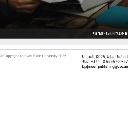
ԳՐՔԻ ՆՎԻՐԱՏՎ
© Copyright Yerevan State University 2025
Երևան, 0025, Ալեք Մանու
Հեռ.` +374 10 555570, +3
Էլ.փոստ` publishing@ysu.a