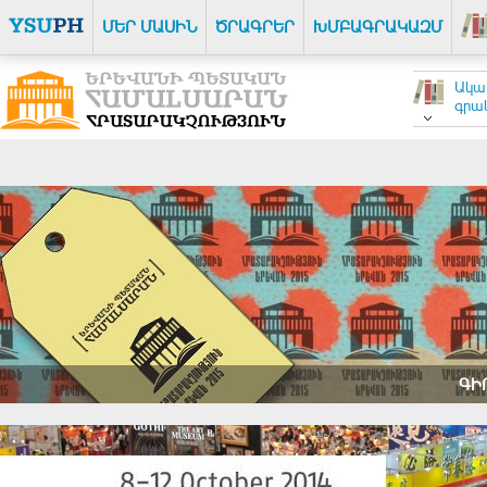
ՄԵՐ ՄԱՍԻՆ
ԾՐԱԳՐԵՐ
ԽՄԲԱԳՐԱԿԱԶՄ
Ակա
գրակ
ԳԻ