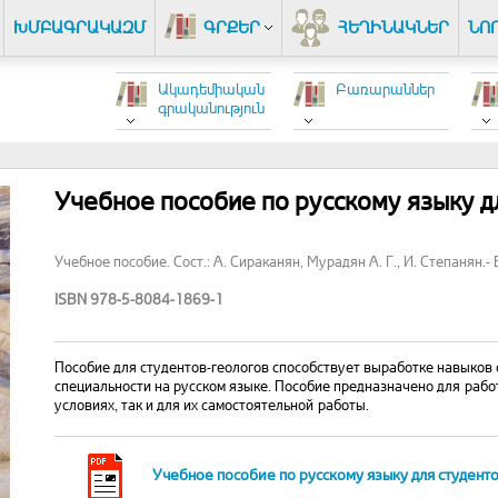
ԽՄԲԱԳՐԱԿԱԶՄ
ԳՐՔԵՐ
ՀԵՂԻՆԱԿՆԵՐ
ՆՈ
Ակադեմիական
Բառարաններ
գրականություն
Учебное пособие по русскому языку дл
Учебное пособие. Сост.: А. Сираканян, Мурадян А. Г., И. Степанян.- Е
ISBN 978-5-8084-1869-1
Пособие для студентов-геологов способствует выработке навыков
специальности на русском языке. Пособие предназначено для рабо
условиях, так и для их самостоятельной работы.
Учебное пособие по русскому языку для студентов