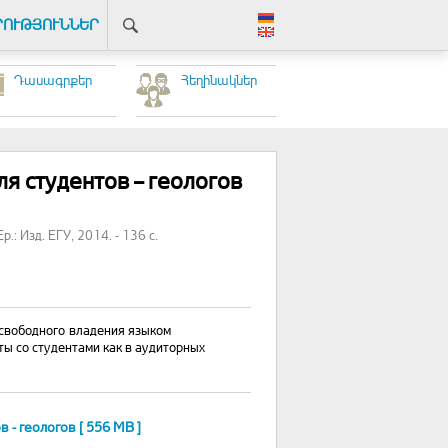
ՐՈՒԹՅՈՒՆՆԵՐ
Դասագրքեր
Հեղինակներ
я студентов – геологов
р.: Изд. ЕГУ, 2014. - 136 с.
 свободного владения языком
ты со студентами как в аудиторных
 - геологов [ 556 MB ]