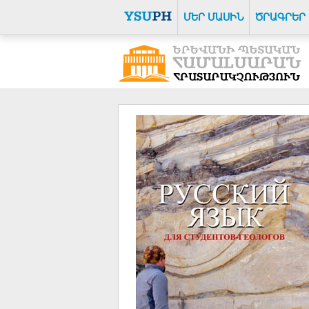
ՄԵՐ ՄԱՍԻՆ
ԾՐԱԳՐԵՐ