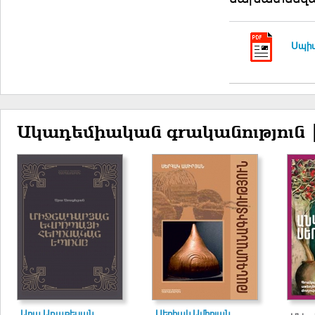
Սպիտ
Ակադեմիական գրականություն 
Արա Առաքելյան
Սերհակ Ամիրյան