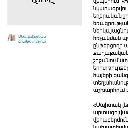
վեպերում` «
նկարագրվում
եղերական շր
եռագրության
ներկայացնո
Ակադեմիական
հռչակման պա
գրականություն
ընթերցողի ա
քաղաքական 
շրջանում ստ
երիտթուրքեր
հայերի զանգ
տեղահանութ
աշխարհում 
«Սպիտակ լե
արտացոլված 
վերաբերմուն
նախատեսված