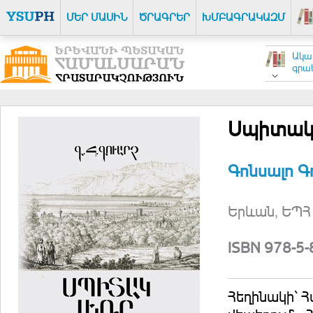
ՄԵՐ ՄԱՍԻՆ
ԾՐԱԳՐԵՐ
ԽՄԲԱԳՐԱԿԱԶՄ
Ակա
գրակ
Սպիտակ 
Գոնսալո Գ
Երևան, ԵՊՀ 
ISBN 978-5
Հեղինակի՝ 