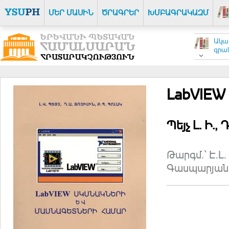
ՄԵՐ ՄԱՍԻՆ
ԾՐԱԳՐԵՐ
ԽՄԲԱԳՐԱԿԱԶՄ
Ակա
գրակ
LabVIEW
Պեյչ Լ. Ի.,
Դ
Թարգմ.՝ Է.Լ.
Գասպարյան; 