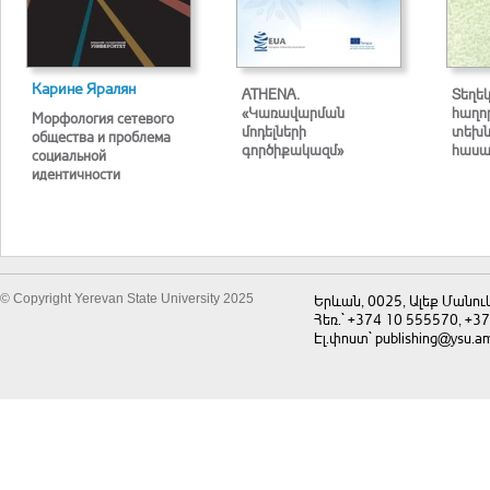
Карине Яралян
ATHENA.
Տեղե
«Կառավարման
հաղո
Морфология сетевого
մոդելների
տեխն
общества и проблема
գործիքակազմ»
հասա
социальной
идентичности
© Copyright Yerevan State University 2025
Երևան, 0025, Ալեք Մանու
Հեռ.` +374 10 555570, +3
Էլ.փոստ` publishing@ysu.a