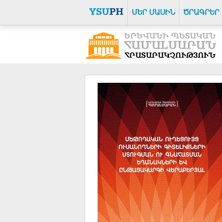
ՄԵՐ ՄԱՍԻՆ
ԾՐԱԳՐԵՐ