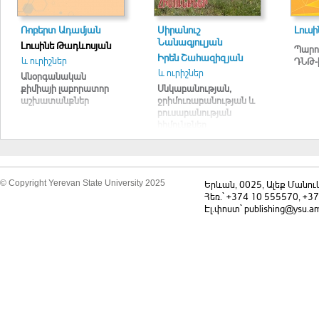
Ռոբերտ Ադամյան
Սիրանուշ
Լուսի
Նանագյուլյան
Լուսինե Թադևոսյան
Պարու
Իրեն Շահազիզյան
և ուրիշներ
ԴՆԹ-ի
և ուրիշներ
Անօրգանական
քիմիայի լաբորատոր
Սնկաբանության,
աշխատանքներ
ջրիմուռաբանության և
բուսաբանության
հիմունքներ
(ուսումնական
ձեռնարկ)
© Copyright Yerevan State University 2025
Երևան, 0025, Ալեք Մանու
Հեռ.` +374 10 555570, +3
Էլ.փոստ` publishing@ysu.a