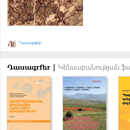
Դասագրքեր
Կենսաբանության ֆ
Դասագրքեր |