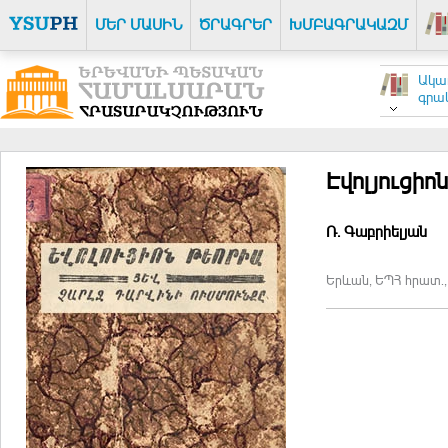
ՄԵՐ ՄԱՍԻՆ
ԾՐԱԳՐԵՐ
ԽՄԲԱԳՐԱԿԱԶՄ
Ակա
գրակ
Էվոլյուցիո
Ռ. Գաբրիելյան
Երևան, ԵՊՀ հրատ., 