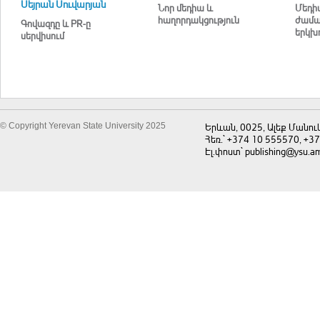
Սեյրան Սուվարյան
Նոր մեդիա և
Մեդի
հաղորդակցություն
ժամա
Գովազդը և PR-ը
երկխո
սերվիսում
© Copyright Yerevan State University 2025
Երևան, 0025, Ալեք Մանու
Հեռ.` +374 10 555570, +3
Էլ.փոստ` publishing@ysu.a