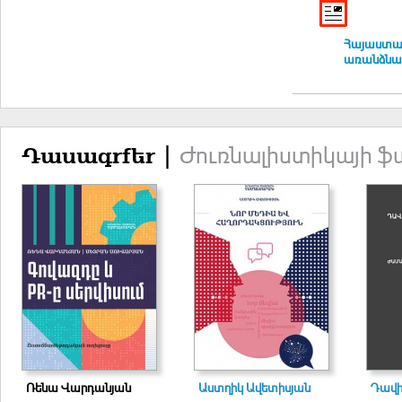
Հայաստան
առանձնահ
Ժուռնալիստիկայի ֆ
Դասագրքեր |
Ռենա Վարդանյան
Աստղիկ Ավետիսյան
Դավի