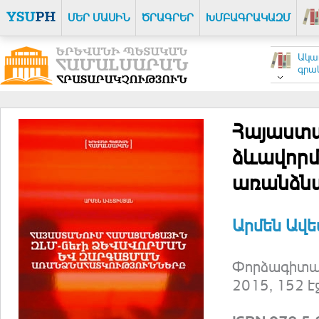
ՄԵՐ ՄԱՍԻՆ
ԾՐԱԳՐԵՐ
ԽՄԲԱԳՐԱԿԱԶՄ
Ակա
գրակ
Հայաստա
ձևավորմ
առանձնա
Արմեն Ավե
Փորձագիտակ
2015, 152 է