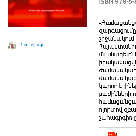
ISBN 978-5
«Համացանցա
զարգացումը
շրջանակում
Դասագրքեր
Հայաստանու
մասնագետնե
իրականացվել
ժամանակահա
ժամանակագ
կարող է լին
բաժինների 
համացանցայ
ոլորտով զբ
շահագրգիռ 