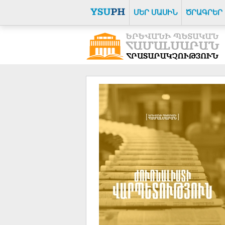
ՄԵՐ ՄԱՍԻՆ
ԾՐԱԳՐԵՐ