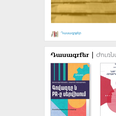
Դասագրքեր
Ժուռն
Դասագրքեր |