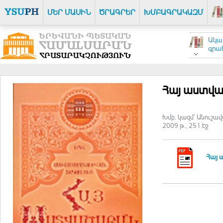
ՄԵՐ ՄԱՍԻՆ
ԾՐԱԳՐԵՐ
ԽՄԲԱԳՐԱԿԱԶՄ
Ակա
գրակ
Հայ աստվա
Խմբ. կազմ՝ Անուշավ
2009 թ., 251 էջ
Հայ 