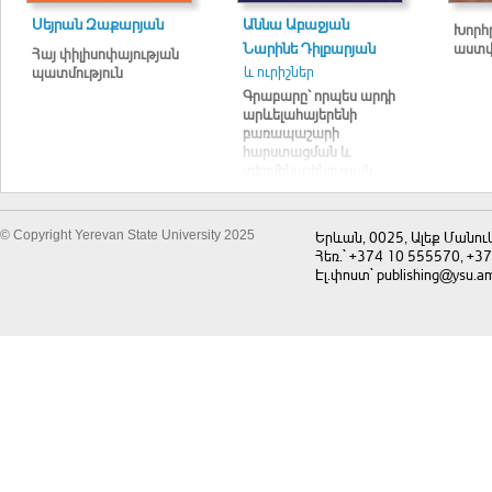
Սեյրան Զաքարյան
Աննա Աբաջյան
Խորհ
Նարինե Դիլբարյան
աստվ
Հայ փիլիսոփայության
և ուրիշներ
պատմություն
Գրաբարը՝ որպես արդի
արևելահայերենի
բառապաշարի
հարստացման և
տերմինաշինության
աղբյուր
© Copyright Yerevan State University 2025
Երևան, 0025, Ալեք Մանու
Հեռ.` +374 10 555570, +3
Էլ.փոստ` publishing@ysu.a