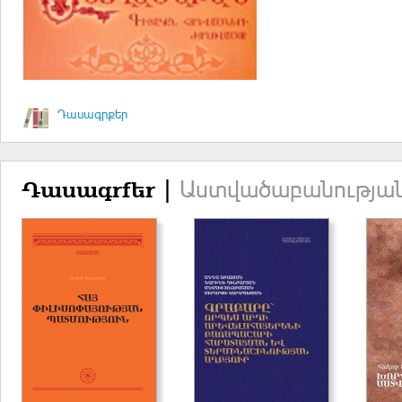
Դասագրքեր
Աստվածաբանության
Դասագրքեր |