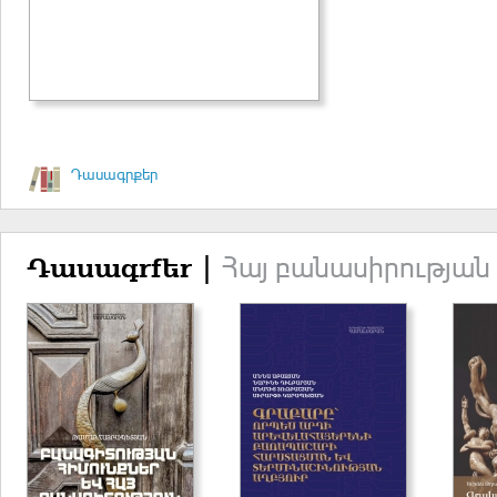
Դասագրքեր
Հայ բանասիրության
Դասագրքեր |