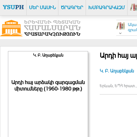
ՄԵՐ ՄԱՍԻՆ
ԾՐԱԳՐԵՐ
ԽՄԲԱԳՐԱԿԱԶՄ
Ակա
գրակ
Արդի հայ ա
Կ. Բ. Աղաբեկյան
Կ. Բ. Աղաբեկյան
Արդի հայ արձակի զարգացման
Երևան, ԵՊՀ հրատ., 
միտումները (1960-1980 թթ.)