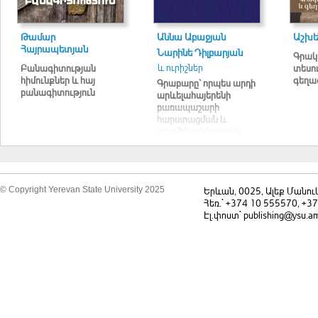
Թամար
Աննա Աբաջյան
Աշխե
Հայրապետյան
Նարինե Դիլբարյան
Գրակ
և ուրիշներ
Բանագիտության
տեսու
հիմունքներ և հայ
գեղա
Գրաբարը՝ որպես արդի
բանագիտություն
արևելահայերենի
բառապաշարի
հարստացման և
տերմինաշինության
աղբյուր
© Copyright Yerevan State University 2025
Երևան, 0025, Ալեք Մանու
Հեռ.` +374 10 555570, +3
Էլ.փոստ` publishing@ysu.a