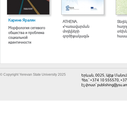
Карине Яралян
ATHENA.
Տեղե
«Կառավարման
հաղո
Морфология сетевого
մոդելների
տեխն
общества и проблема
գործիքակազմ»
հասա
социальной
идентичности
© Copyright Yerevan State University 2025
Երևան, 0025, Ալեք Մանու
Հեռ.` +374 10 555570, +3
Էլ.փոստ` publishing@ysu.a