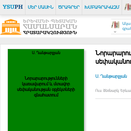
ՄԵՐ ՄԱՍԻՆ
ԾՐԱԳՐԵՐ
ԽՄԲԱԳՐԱԿԱԶՄ
Ակա
գրակ
Նորարարու
Ս. Ղանթարջյան
սեփականու
Ս. Ղանթարջյան
Նորարարությունների
կառավարում և մտավոր
սեփականության օբյեկտների
Ուս. ձեռնարկ: Երևա
գնահատում