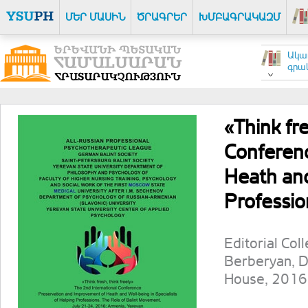
ՄԵՐ ՄԱՍԻՆ
ԾՐԱԳՐԵՐ
ԽՄԲԱԳՐԱԿԱԶՄ
Ակա
գրակ
«Think fre
Conferen
Heath and
Professio
Editorial Col
Berberyan, D
House, 2016