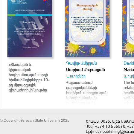
Դավիթ Աﬕրյան
David
«Տեսական և
կիրառական
Մարիամ Մուրադյան
Maria
հոգեբանության արդի
և ուրիշներ
և ուր
հիմնախնդիրները» 10-
Հայաստանում
The f
րդ միջազգային
դպրոցականների
relate
գիտաժողովի նյութեր
հոգեկան առողջության
health
և հոգեբանական
well-b
բարեկեցության
school
հիﬓախնդիրները.
Armen
ներկայիս
chall
մարտահրավերները և
overc
© Copyright Yerevan State University 2025
Երևան, 0025, Ալեք Մանու
հաղթահարման
Հեռ.` +374 10 555570, +3
ուղիները
Էլ.փոստ` publishing@ysu.a