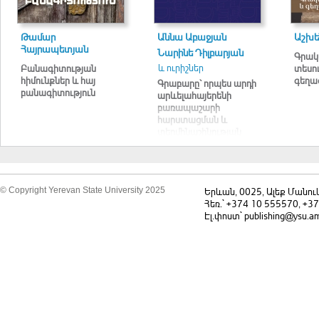
Թամար
Աննա Աբաջյան
Աշխե
Հայրապետյան
Նարինե Դիլբարյան
Գրակ
և ուրիշներ
Բանագիտության
տեսու
հիմունքներ և հայ
գեղա
Գրաբարը՝ որպես արդի
բանագիտություն
արևելահայերենի
բառապաշարի
հարստացման և
տերմինաշինության
աղբյուր
© Copyright Yerevan State University 2025
Երևան, 0025, Ալեք Մանու
Հեռ.` +374 10 555570, +3
Էլ.փոստ` publishing@ysu.a