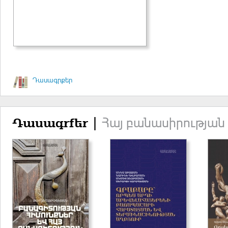
Դասագրքեր
Հայ բանասիրության
Դասագրքեր |