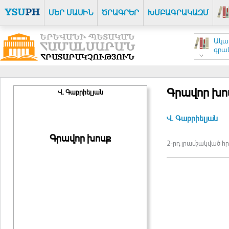
ՄԵՐ ՄԱՍԻՆ
ԾՐԱԳՐԵՐ
ԽՄԲԱԳՐԱԿԱԶՄ
Ակա
գրակ
Գրավոր խո
Վ. Գաբրիելյան
Վ. Գաբրիելյան
Գրավոր խոսք
2-րդ լրամշակված հ