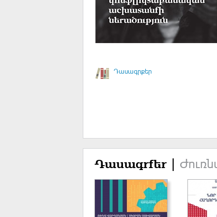
Դասագրքեր
Ժուռն
Դասագրքեր |