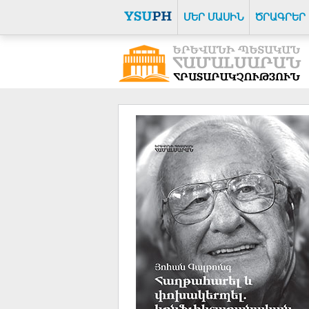
ՄԵՐ ՄԱՍԻՆ
ԾՐԱԳՐԵՐ