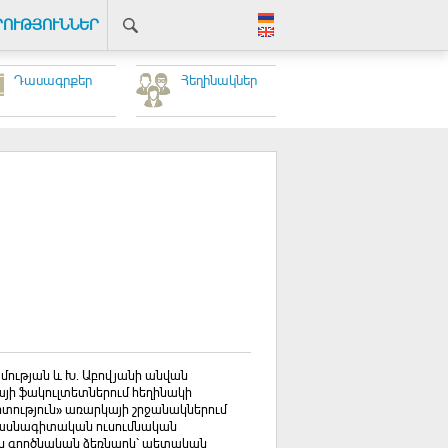
ՐՈՒԹՅՈՒՆՆԵՐ
Դասագրքեր
Հեղինակներ
ության և Խ. Աբովյանի անվան
ի ֆակուլտետներում հեղինակի
տություն» առարկայի շրջանակներում
 մասնագիտական ուսումնական
պես գործնական ձեռնարկ՝ պետական