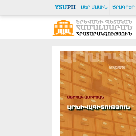
ՄԵՐ ՄԱՍԻՆ
ԾՐԱԳՐԵՐ