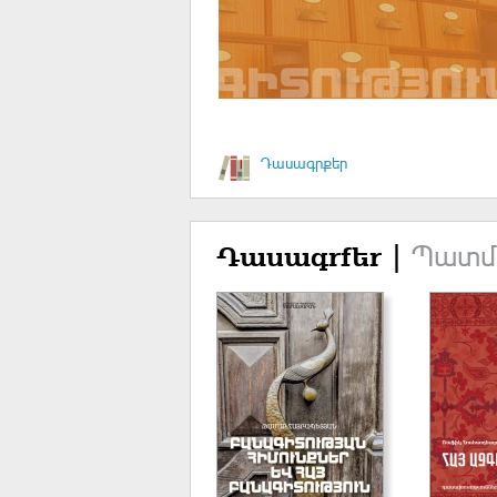
Դասագրքեր
Պատմո
Դասագրքեր |