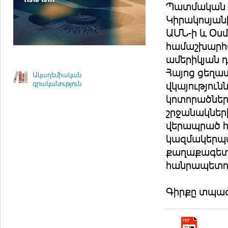
Պատմական գ
Կիրակոսյան
ԱՄՆ-ի և Օսմ
համաշխարհա
ամերիկյան դ
Հայոց ցեղաս
Ակադեմիական
գրականություն
վկայությու
կոտորածներ
շրջանակներ
վերապրած հ
կազմակերպ
քաղաքագետն
հանրապետու
Գիրքը տպագր