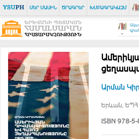
ՄԵՐ ՄԱՍԻՆ
ԾՐԱԳՐԵՐ
ԽՄԲԱԳՐԱԿԱԶՄ
Ակա
գրակ
Ամերիկյ
ցեղասպա
Արման Կի
Երևան, ԵՊՀ 
ISBN 978-5