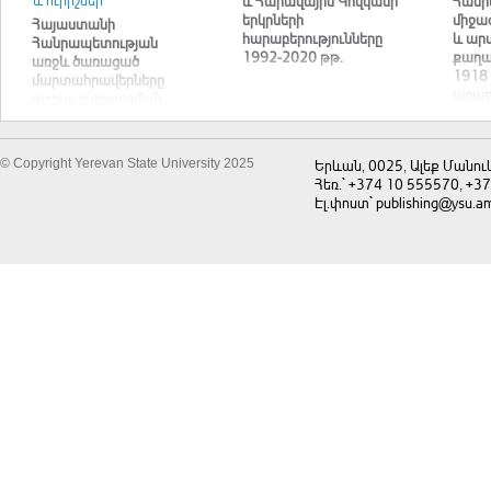
և Հարավային Կովկասի
Հանր
երկրների
միջազ
Հայաստանի
հարաբերությունները
և ար
Հանրապետության
1992-2020 թթ.
քաղա
առջև ծառացած
1918 
մարտահրավերները
առաջ
գլոբալ զարգացման
հարացույցի
փոխակերպման
համատեքստում
© Copyright Yerevan State University 2025
Երևան, 0025, Ալեք Մանու
Հեռ.` +374 10 555570, +3
Էլ.փոստ` publishing@ysu.a