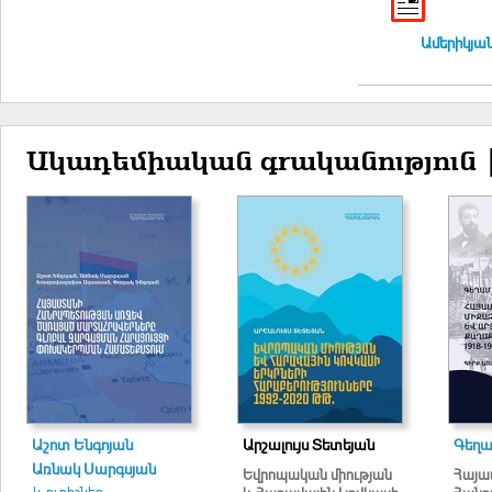
Ամերիկյան
Ակադեմիական գրականություն 
Աշոտ Ենգոյան
Արշալույս Տետեյան
Գեղա
Առնակ Սարգսյան
Եվրոպական միության
Հայա
և ուրիշներ